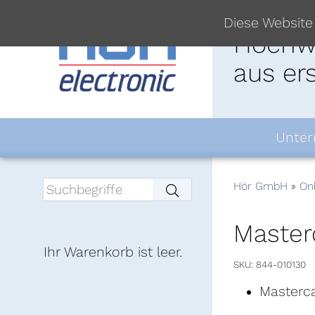
Diese Website
Hochwe
aus er
Unte
Hör GmbH
On
Master
Ihr Warenkorb ist leer.
SKU
844-010130
Masterc