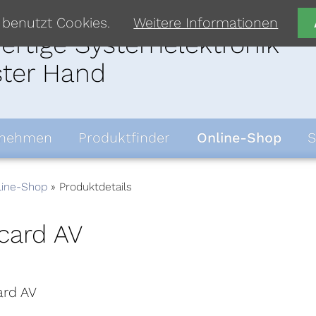
 benutzt Cookies.
Weitere Informationen
rtige Systemelektronik
ster Hand
rnehmen
Produktfinder
Online-Shop
S
line-Shop
Produktdetails
card AV
ard AV