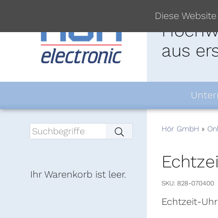
Diese Website
Hochwe
aus er
Unte
Hör GmbH
On
Echtze
Ihr Warenkorb ist leer.
SKU
828-070400
Echtzeit-Uh