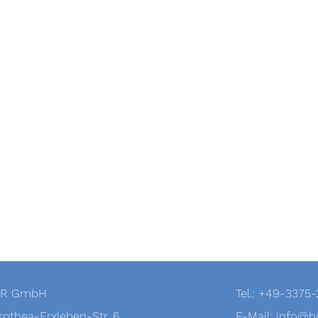
R GmbH
Tel.: +49-3375
othea-Erxleben-Str. 6
E-Mail:
info@ho