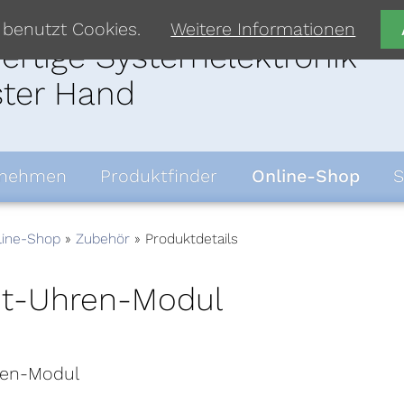
 benutzt Cookies.
Weitere Informationen
rtige Systemelektronik
ster Hand
rnehmen
Produktfinder
Online-Shop
S
line-Shop
Zubehör
Produktdetails
it-Uhren-Modul
ren-Modul