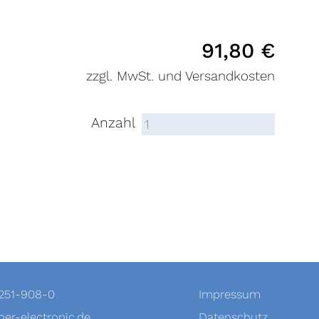
91,80
€
zzgl. MwSt. und Versandkosten
Anzahl
-251-908-0
Impressum
er-electronic.de
Datenschutz