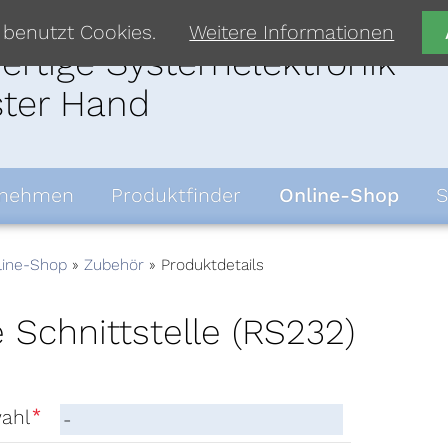
 benutzt Cookies.
Weitere Informationen
rtige Systemelektronik
ster Hand
rnehmen
Produktfinder
Online-Shop
S
line-Shop
Zubehör
Produktdetails
e Schnittstelle (RS232)
*
ahl