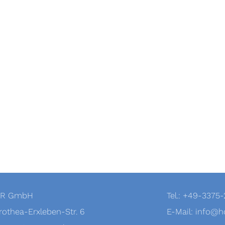
R GmbH
Tel.: +49-3375
othea-Erxleben-Str. 6
E-Mail:
info@ho