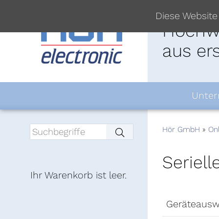
Diese Website
Hochwe
aus er
Unte
Hör GmbH
On
Seriell
Ihr Warenkorb ist leer.
Geräteausw